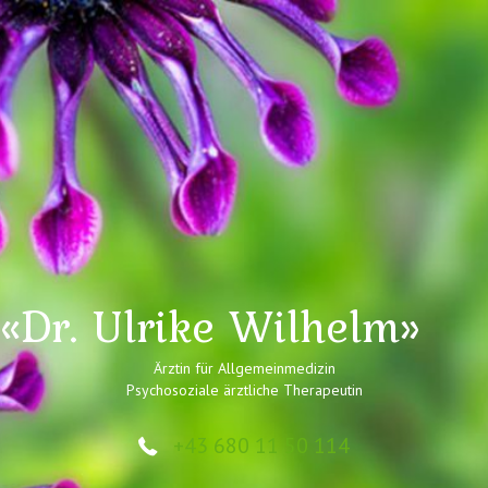
«Dr. Ulrike Wilhelm»
Ärztin für Allgemeinmedizin
Psychosoziale ärztliche Therapeutin
+43 680 11 50 114